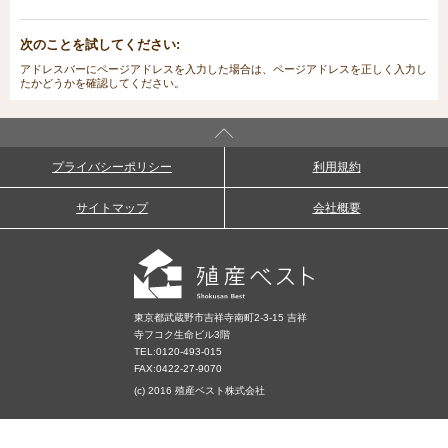
次のことを試してください:
アドレスバーにページアドレスを入力した場合は、ページアドレスを正しく入力し
たかどうかを確認してください。
プライバシーポリシー
利用規約
サイトマップ
会社概要
東京都武蔵野市吉祥寺南町2-3-15 吉祥
寺フコク生命ビル3階
TEL:
0120-493-015
FAX:0422-27-9070
(c) 2016 殖産ベスト株式会社