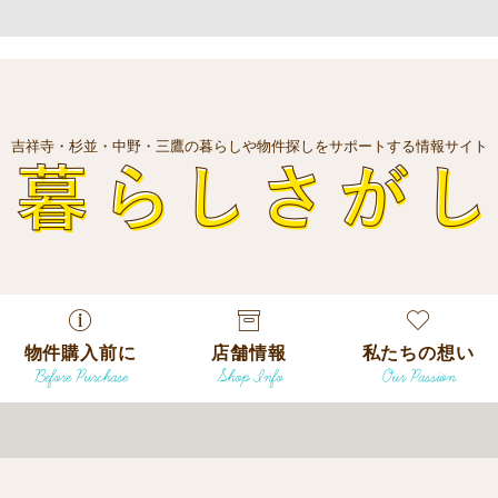
吉祥寺・杉並・中野・三鷹の暮らしや物件探しをサポートする情報サイト
暮
物件購入前に
店舗情報
私たちの想い
Before Purchase
Shop Info
Our Passion
エリアから探
す
エリアから探
吉祥寺本店
沿線
す
/
駅から