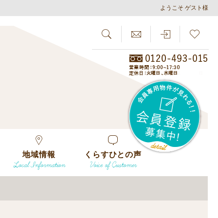
ようこそ ゲスト様
SEARCH
らしさがし
会員
地域情報
くらすひとの声
Local Information
Voice of Customer