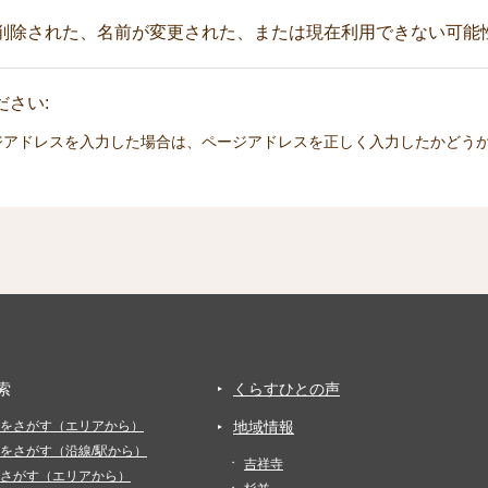
削除された、名前が変更された、または現在利用できない可能
さい:
ジアドレスを入力した場合は、ページアドレスを正しく入力したかどう
索
くらすひとの声
をさがす（エリアから）
地域情報
をさがす（沿線/駅から）
吉祥寺
さがす（エリアから）