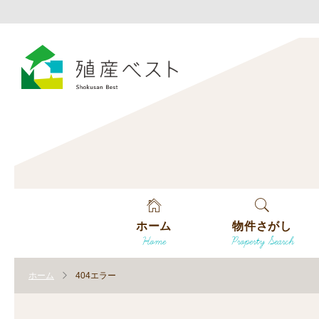
ホーム
物件さがし
Home
Property Search
戸建てを探す
ホーム
404エラー
土地を探す