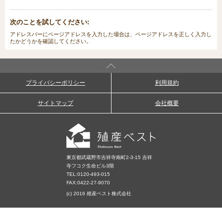
次のことを試してください:
アドレスバーにページアドレスを入力した場合は、ページアドレスを正しく入力し
たかどうかを確認してください。
プライバシーポリシー
利用規約
サイトマップ
会社概要
東京都武蔵野市吉祥寺南町2-3-15 吉祥
寺フコク生命ビル3階
TEL:
0120-493-015
FAX:0422-27-9070
(c) 2016 殖産ベスト株式会社