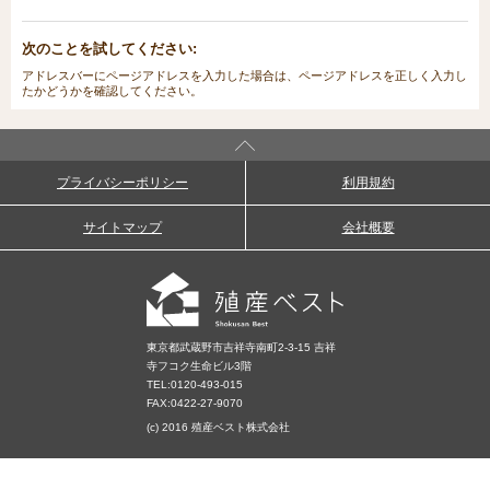
次のことを試してください:
アドレスバーにページアドレスを入力した場合は、ページアドレスを正しく入力し
たかどうかを確認してください。
プライバシーポリシー
利用規約
サイトマップ
会社概要
東京都武蔵野市吉祥寺南町2-3-15 吉祥
寺フコク生命ビル3階
TEL:
0120-493-015
FAX:0422-27-9070
(c) 2016 殖産ベスト株式会社