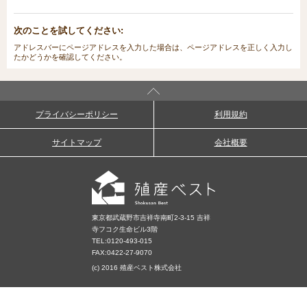
次のことを試してください:
アドレスバーにページアドレスを入力した場合は、ページアドレスを正しく入力し
たかどうかを確認してください。
プライバシーポリシー
利用規約
サイトマップ
会社概要
東京都武蔵野市吉祥寺南町2-3-15 吉祥
寺フコク生命ビル3階
TEL:
0120-493-015
FAX:0422-27-9070
(c) 2016 殖産ベスト株式会社