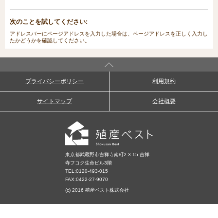
次のことを試してください:
アドレスバーにページアドレスを入力した場合は、ページアドレスを正しく入力し
たかどうかを確認してください。
プライバシーポリシー
利用規約
サイトマップ
会社概要
東京都武蔵野市吉祥寺南町2-3-15 吉祥
寺フコク生命ビル3階
TEL:
0120-493-015
FAX:0422-27-9070
(c) 2016 殖産ベスト株式会社