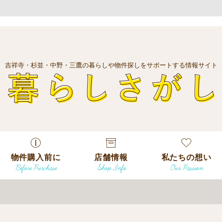
吉祥寺・杉並・中野・三鷹の暮らしや物件探しをサポートする情報サイト
暮
物件購入前に
店舗情報
私たちの想い
Before Purchase
Shop Info
Our Passion
エリアから探
す
エリアから探
吉祥寺本店
沿線
す
/
駅から