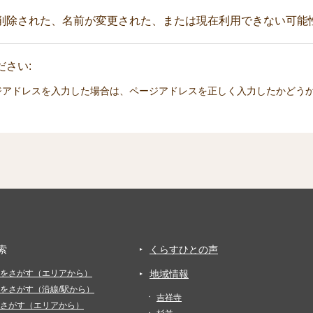
削除された、名前が変更された、または現在利用できない可能
さい:
ジアドレスを入力した場合は、ページアドレスを正しく入力したかどう
索
くらすひとの声
をさがす（エリアから）
地域情報
をさがす（沿線/駅から）
吉祥寺
さがす（エリアから）