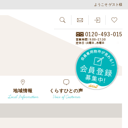
ようこそ ゲスト様
SEARCH
らしさがし
会員
地域情報
くらすひとの声
Local Information
Voice of Customer