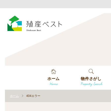
ホーム
物件さがし
Home
Property Search
戸建てを探す
ホーム
404エラー
土地を探す