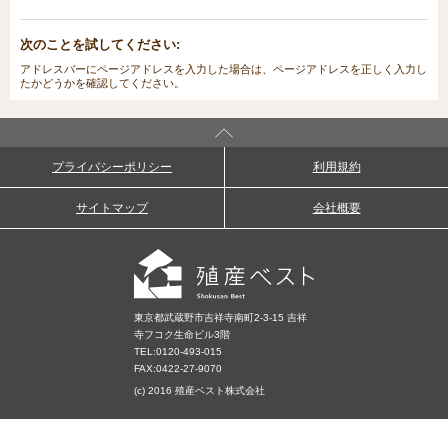
次のことを試してください:
アドレスバーにページアドレスを入力した場合は、ページアドレスを正しく入力し
たかどうかを確認してください。
プライバシーポリシー
利用規約
サイトマップ
会社概要
東京都武蔵野市吉祥寺南町2-3-15 吉祥
寺フコク生命ビル3階
TEL:
0120-493-015
FAX:0422-27-9070
(c) 2016 殖産ベスト株式会社