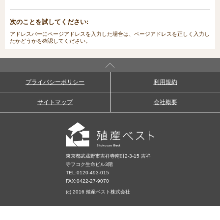
次のことを試してください:
アドレスバーにページアドレスを入力した場合は、ページアドレスを正しく入力し
たかどうかを確認してください。
プライバシーポリシー
利用規約
サイトマップ
会社概要
東京都武蔵野市吉祥寺南町2-3-15 吉祥
寺フコク生命ビル3階
TEL:
0120-493-015
FAX:0422-27-9070
(c) 2016 殖産ベスト株式会社