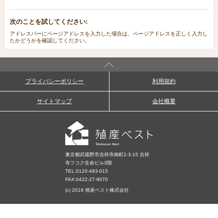
次のことを試してください:
アドレスバーにページアドレスを入力した場合は、ページアドレスを正しく入力し
たかどうかを確認してください。
プライバシーポリシー
利用規約
サイトマップ
会社概要
東京都武蔵野市吉祥寺南町2-3-15 吉祥
寺フコク生命ビル3階
TEL:
0120-493-015
FAX:0422-27-9070
(c) 2016 殖産ベスト株式会社