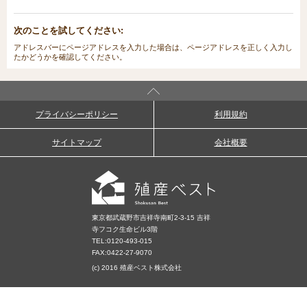
次のことを試してください:
アドレスバーにページアドレスを入力した場合は、ページアドレスを正しく入力し
たかどうかを確認してください。
プライバシーポリシー
利用規約
サイトマップ
会社概要
東京都武蔵野市吉祥寺南町2-3-15 吉祥
寺フコク生命ビル3階
TEL:
0120-493-015
FAX:0422-27-9070
(c) 2016 殖産ベスト株式会社