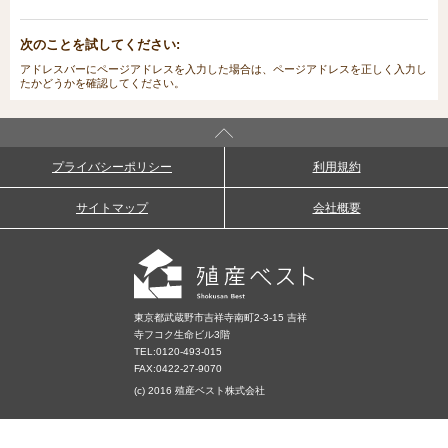
次のことを試してください:
アドレスバーにページアドレスを入力した場合は、ページアドレスを正しく入力し
たかどうかを確認してください。
プライバシーポリシー
利用規約
サイトマップ
会社概要
東京都武蔵野市吉祥寺南町2-3-15 吉祥
寺フコク生命ビル3階
TEL:
0120-493-015
FAX:0422-27-9070
(c) 2016 殖産ベスト株式会社