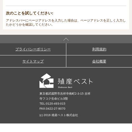
次のことを試してください:
アドレスバーにページアドレスを入力した場合は、ページアドレスを正しく入力し
たかどうかを確認してください。
プライバシーポリシー
利用規約
サイトマップ
会社概要
東京都武蔵野市吉祥寺南町2-3-15 吉祥
寺フコク生命ビル3階
TEL:
0120-493-015
FAX:0422-27-9070
(c) 2016 殖産ベスト株式会社