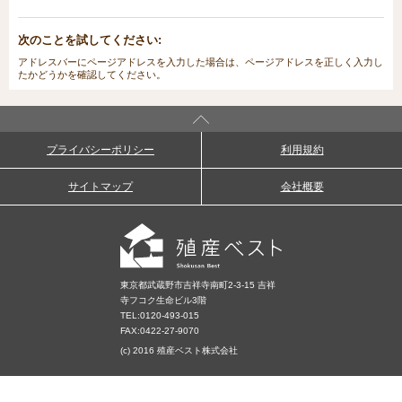
次のことを試してください:
アドレスバーにページアドレスを入力した場合は、ページアドレスを正しく入力し
たかどうかを確認してください。
プライバシーポリシー
利用規約
サイトマップ
会社概要
東京都武蔵野市吉祥寺南町2-3-15 吉祥
寺フコク生命ビル3階
TEL:
0120-493-015
FAX:0422-27-9070
(c) 2016 殖産ベスト株式会社