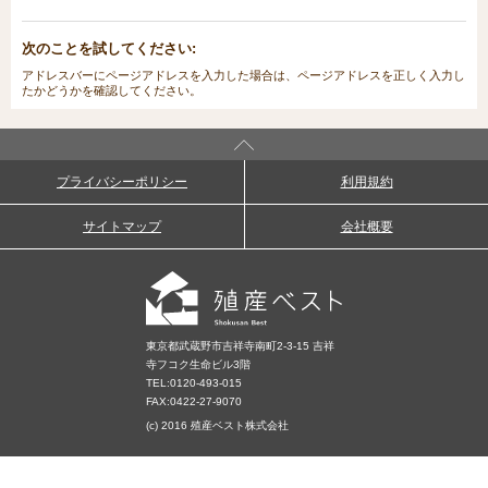
次のことを試してください:
アドレスバーにページアドレスを入力した場合は、ページアドレスを正しく入力し
たかどうかを確認してください。
プライバシーポリシー
利用規約
サイトマップ
会社概要
東京都武蔵野市吉祥寺南町2-3-15 吉祥
寺フコク生命ビル3階
TEL:
0120-493-015
FAX:0422-27-9070
(c) 2016 殖産ベスト株式会社