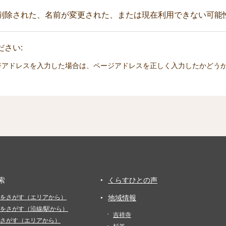
削除された、名前が変更された、または現在利用できない可能
さい:
ジアドレスを入力した場合は、ページアドレスを正しく入力したかどう
索
くらすひとの声
をさがす（エリアから）
地域情報
をさがす（沿線/駅から）
吉祥寺
さがす（エリアから）