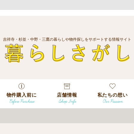
吉祥寺・杉並・中野・三鷹の暮らしや物件探しをサポートする情報サイト
暮
物件購入前に
店舗情報
私たちの想い
Before Purchase
Shop Info
Our Passion
エリアから探
す
エリアから探
吉祥寺本店
沿線
す
/
駅から