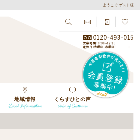
ようこそ ゲスト様
SEARCH
らしさがし
会員
地域情報
くらすひとの声
Local Information
Voice of Customer