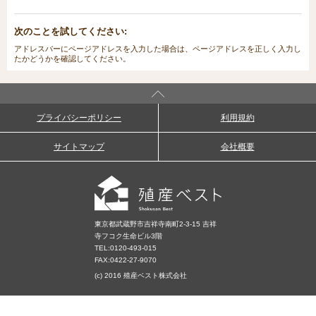
次のことを試してください:
アドレスバーにページアドレスを入力した場合は、ページアドレスを正しく入力し
たかどうかを確認してください。
プライバシーポリシー
利用規約
サイトマップ
会社概要
東京都武蔵野市吉祥寺南町2-3-15 吉祥
寺フコク生命ビル3階
TEL:
0120-493-015
FAX:0422-27-9070
(c) 2016 殖産ベスト株式会社