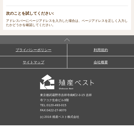
次のことを試してください:
アドレスバーにページアドレスを入力した場合は、ページアドレスを正しく入力し
たかどうかを確認してください。
プライバシーポリシー
利用規約
サイトマップ
会社概要
東京都武蔵野市吉祥寺南町2-3-15 吉祥
寺フコク生命ビル3階
TEL:
0120-493-015
FAX:0422-27-9070
(c) 2016 殖産ベスト株式会社