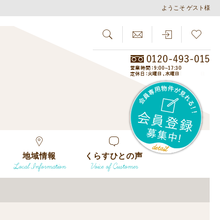
ようこそ ゲスト様
SEARCH
らしさがし
会員
地域情報
くらすひとの声
Local Information
Voice of Customer