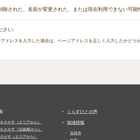
削除された、名前が変更された、または現在利用できない可能
さい:
ジアドレスを入力した場合は、ページアドレスを正しく入力したかどう
索
くらすひとの声
をさがす（エリアから）
地域情報
をさがす（沿線/駅から）
吉祥寺
さがす（エリアから）