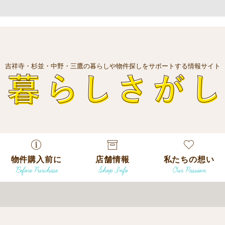
吉祥寺・杉並・中野・三鷹の暮らしや物件探しをサポートする情報サイト
暮
物件購入前に
店舗情報
私たちの想い
Before Purchase
Shop Info
Our Passion
エリアから探
す
エリアから探
吉祥寺本店
沿線
す
/
駅から