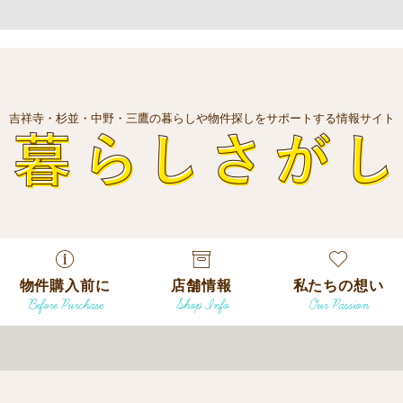
吉祥寺・杉並・中野・三鷹の暮らしや物件探しをサポートする情報サイト
暮
物件購入前に
店舗情報
私たちの想い
Before Purchase
Shop Info
Our Passion
エリアから探
す
エリアから探
吉祥寺本店
沿線
す
/
駅から