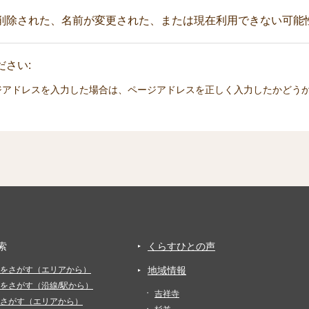
削除された、名前が変更された、または現在利用できない可能
さい:
ジアドレスを入力した場合は、ページアドレスを正しく入力したかどう
索
くらすひとの声
をさがす（エリアから）
地域情報
をさがす（沿線/駅から）
吉祥寺
さがす（エリアから）