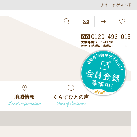
ようこそ ゲスト様
SEARCH
らしさがし
会員
地域情報
くらすひとの声
Local Information
Voice of Customer