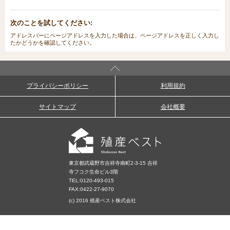
次のことを試してください:
アドレスバーにページアドレスを入力した場合は、ページアドレスを正しく入力し
たかどうかを確認してください。
プライバシーポリシー
利用規約
サイトマップ
会社概要
東京都武蔵野市吉祥寺南町2-3-15 吉祥
寺フコク生命ビル3階
TEL:
0120-493-015
FAX:0422-27-9070
(c) 2016 殖産ベスト株式会社