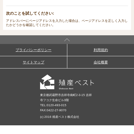
次のことを試してください:
アドレスバーにページアドレスを入力した場合は、ページアドレスを正しく入力し
たかどうかを確認してください。
プライバシーポリシー
利用規約
サイトマップ
会社概要
東京都武蔵野市吉祥寺南町2-3-15 吉祥
寺フコク生命ビル3階
TEL:
0120-493-015
FAX:0422-27-9070
(c) 2016 殖産ベスト株式会社