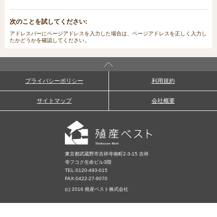
次のことを試してください:
アドレスバーにページアドレスを入力した場合は、ページアドレスを正しく入力し
たかどうかを確認してください。
プライバシーポリシー
利用規約
サイトマップ
会社概要
東京都武蔵野市吉祥寺南町2-3-15 吉祥
寺フコク生命ビル3階
TEL:
0120-493-015
FAX:0422-27-9070
(c) 2016 殖産ベスト株式会社