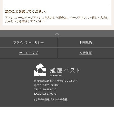
次のことを試してください:
アドレスバーにページアドレスを入力した場合は、ページアドレスを正しく入力し
たかどうかを確認してください。
プライバシーポリシー
利用規約
サイトマップ
会社概要
東京都武蔵野市吉祥寺南町2-3-15 吉祥
寺フコク生命ビル3階
TEL:
0120-493-015
FAX:0422-27-9070
(c) 2016 殖産ベスト株式会社