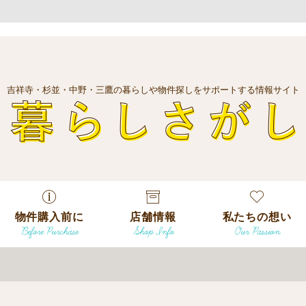
吉祥寺・杉並・中野・三鷹の暮らしや物件探しをサポートする情報サイト
暮
物件購入前に
店舗情報
私たちの想い
Before Purchase
Shop Info
Our Passion
エリアから探
す
エリアから探
吉祥寺本店
沿線
す
/
駅から