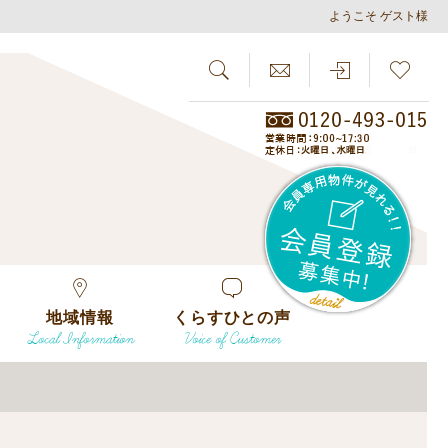
ようこそ ゲスト様
SEARCH
らしさがし
会員
地域情報
くらすひとの声
Local Information
Voice of Customer