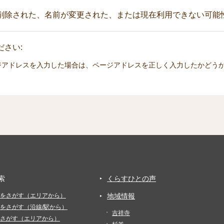
削除された、名前が変更された、または現在利用できない可能
さい:
ジアドレスを入力した場合は、ページアドレスを正しく入力したかどう
索
くらすひとの声
をさがす（エリアから）
地域情報
をさがす（沿線/駅から）
吉祥寺
さがす（エリアから）