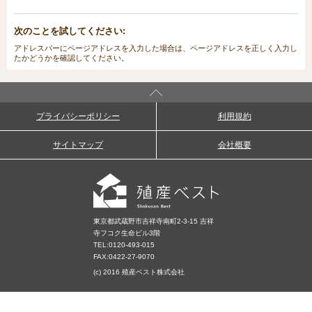
次のことを試してください:
アドレスバーにページアドレスを入力した場合は、ページアドレスを正しく入力し
たかどうかを確認してください。
プライバシーポリシー
利用規約
サイトマップ
会社概要
東京都武蔵野市吉祥寺南町2-3-15 吉祥
寺フコク生命ビル3階
TEL:
0120-493-015
FAX:0422-27-9070
(c) 2016 殖産ベスト株式会社