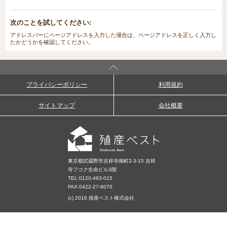
次のことを試してください:
アドレスバーにページアドレスを入力した場合は、ページアドレスを正しく入力し
たかどうかを確認してください。
プライバシーポリシー
利用規約
サイトマップ
会社概要
東京都武蔵野市吉祥寺南町2-3-15 吉祥
寺フコク生命ビル3階
TEL:
0120-493-015
FAX:0422-27-9070
(c) 2016 殖産ベスト株式会社