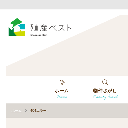
ホーム
物件さがし
Home
Property Search
戸建てを探す
ホーム
404エラー
土地を探す