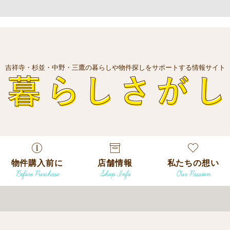
吉祥寺・杉並・中野・三鷹の暮らしや物件探しをサポートする情報サイト
暮
物件購入前に
店舗情報
私たちの想い
Before Purchase
Shop Info
Our Passion
エリアから探
す
エリアから探
吉祥寺本店
沿線
す
/
駅から