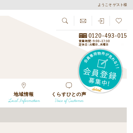
ようこそ ゲスト様
SEARCH
らしさがし
会員
地域情報
くらすひとの声
Local Information
Voice of Customer