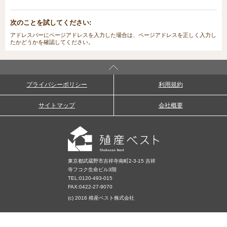
次のことを試してください:
アドレスバーにページアドレスを入力した場合は、ページアドレスを正しく入力し
たかどうかを確認してください。
プライバシーポリシー
利用規約
サイトマップ
会社概要
東京都武蔵野市吉祥寺南町2-3-15 吉祥
寺フコク生命ビル3階
TEL:
0120-493-015
FAX:0422-27-9070
(c) 2016 殖産ベスト株式会社