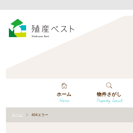
ホーム
物件さがし
Home
Property Search
戸建てを探す
ホーム
404エラー
土地を探す