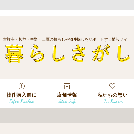
吉祥寺・杉並・中野・三鷹の暮らしや物件探しをサポートする情報サイト
暮
物件購入前に
店舗情報
私たちの想い
Before Purchase
Shop Info
Our Passion
エリアから探
す
エリアから探
吉祥寺本店
沿線
す
/
駅から