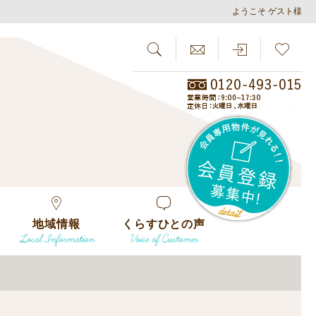
ようこそ ゲスト様
SEARCH
らしさがし
会員
地域情報
くらすひとの声
Local Information
Voice of Customer