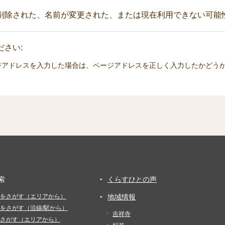
削除された、名前が変更された、または現在利用できない可能
さい:
ジアドレスを入力した場合は、ページアドレスを正しく入力したかどう
索
くらすひとの声
をさがす（エリアから）
地域情報
をさがす（沿線/駅から）
吉祥寺
さがす（エリアから）