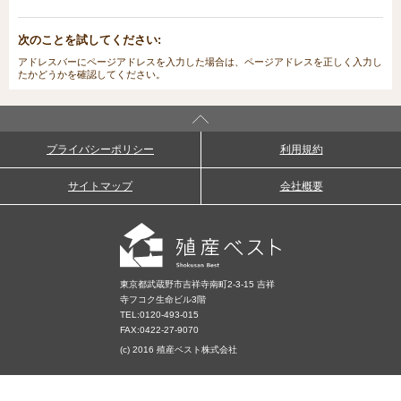
次のことを試してください:
アドレスバーにページアドレスを入力した場合は、ページアドレスを正しく入力し
たかどうかを確認してください。
プライバシーポリシー
利用規約
サイトマップ
会社概要
東京都武蔵野市吉祥寺南町2-3-15 吉祥
寺フコク生命ビル3階
TEL:
0120-493-015
FAX:0422-27-9070
(c) 2016 殖産ベスト株式会社