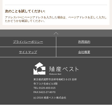
次のことを試してください:
アドレスバーにページアドレスを入力した場合は、ページアドレスを正しく入力し
たかどうかを確認してください。
プライバシーポリシー
利用規約
サイトマップ
会社概要
東京都武蔵野市吉祥寺南町2-3-15 吉祥
寺フコク生命ビル3階
TEL:
0120-493-015
FAX:0422-27-9070
(c) 2016 殖産ベスト株式会社