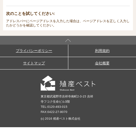
次のことを試してください:
アドレスバーにページアドレスを入力した場合は、ページアドレスを正しく入力し
たかどうかを確認してください。
プライバシーポリシー
利用規約
サイトマップ
会社概要
東京都武蔵野市吉祥寺南町2-3-15 吉祥
寺フコク生命ビル3階
TEL:
0120-493-015
FAX:0422-27-9070
(c) 2016 殖産ベスト株式会社