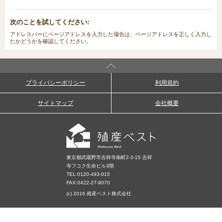
次のことを試してください:
アドレスバーにページアドレスを入力した場合は、ページアドレスを正しく入力し
たかどうかを確認してください。
プライバシーポリシー
利用規約
サイトマップ
会社概要
東京都武蔵野市吉祥寺南町2-3-15 吉祥
寺フコク生命ビル3階
TEL:
0120-493-015
FAX:0422-27-9070
(c) 2016 殖産ベスト株式会社