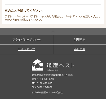
次のことを試してください:
アドレスバーにページアドレスを入力した場合は、ページアドレスを正しく入力し
たかどうかを確認してください。
プライバシーポリシー
利用規約
サイトマップ
会社概要
東京都武蔵野市吉祥寺南町2-3-15 吉祥
寺フコク生命ビル3階
TEL:
0120-493-015
FAX:0422-27-9070
(c) 2016 殖産ベスト株式会社