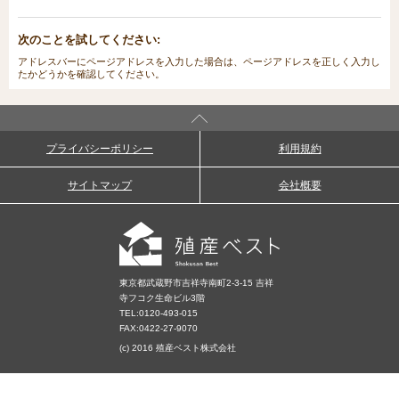
次のことを試してください:
アドレスバーにページアドレスを入力した場合は、ページアドレスを正しく入力し
たかどうかを確認してください。
プライバシーポリシー
利用規約
サイトマップ
会社概要
東京都武蔵野市吉祥寺南町2-3-15 吉祥
寺フコク生命ビル3階
TEL:
0120-493-015
FAX:0422-27-9070
(c) 2016 殖産ベスト株式会社