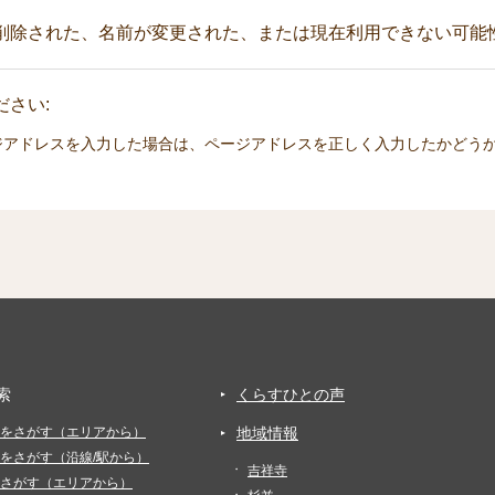
削除された、名前が変更された、または現在利用できない可能
さい:
ジアドレスを入力した場合は、ページアドレスを正しく入力したかどう
索
くらすひとの声
をさがす（エリアから）
地域情報
をさがす（沿線/駅から）
吉祥寺
さがす（エリアから）