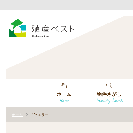
ホーム
物件さがし
Home
Property Search
戸建てを探す
ホーム
404エラー
土地を探す