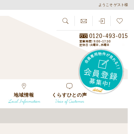
ようこそ ゲスト様
SEARCH
らしさがし
会員
地域情報
くらすひとの声
Local Information
Voice of Customer