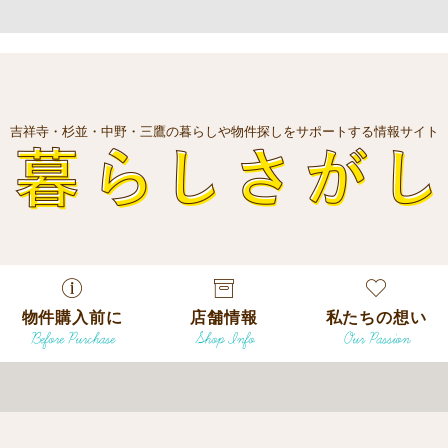
吉祥寺・杉並・中野・三鷹の暮らしや物件探しをサポートする情報サイト
暮
物件購入前に
店舗情報
私たちの想い
Before Purchase
Shop Info
Our Passion
エリアから探
す
エリアから探
吉祥寺本店
沿線
す
/
駅から