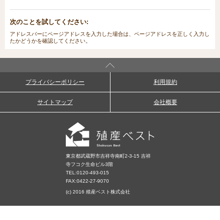
次のことを試してください:
アドレスバーにページアドレスを入力した場合は、ページアドレスを正しく入力し
たかどうかを確認してください。
プライバシーポリシー
利用規約
サイトマップ
会社概要
東京都武蔵野市吉祥寺南町2-3-15 吉祥
寺フコク生命ビル3階
TEL:
0120-493-015
FAX:0422-27-9070
(c) 2016 殖産ベスト株式会社