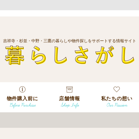
吉祥寺・杉並・中野・三鷹の暮らしや物件探しをサポートする情報サイト
暮
物件購入前に
店舗情報
私たちの想い
Before Purchase
Shop Info
Our Passion
エリアから探
す
エリアから探
吉祥寺本店
沿線
す
/
駅から