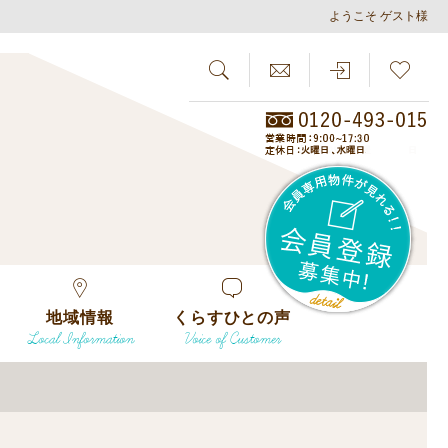
ようこそ ゲスト様
SEARCH
らしさがし
会員
地域情報
くらすひとの声
Local Information
Voice of Customer