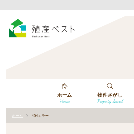
ホーム
物件さがし
Home
Property Search
戸建てを探す
ホーム
404エラー
土地を探す