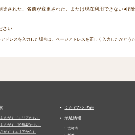
削除された、名前が変更された、または現在利用できない可能
さい:
ジアドレスを入力した場合は、ページアドレスを正しく入力したかどう
索
くらすひとの声
をさがす（エリアから）
地域情報
をさがす（沿線/駅から）
吉祥寺
さがす（エリアから）