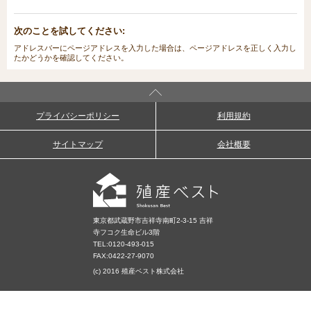
次のことを試してください:
アドレスバーにページアドレスを入力した場合は、ページアドレスを正しく入力し
たかどうかを確認してください。
プライバシーポリシー
利用規約
サイトマップ
会社概要
東京都武蔵野市吉祥寺南町2-3-15 吉祥
寺フコク生命ビル3階
TEL:
0120-493-015
FAX:0422-27-9070
(c) 2016 殖産ベスト株式会社