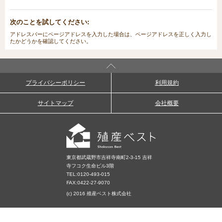
次のことを試してください:
アドレスバーにページアドレスを入力した場合は、ページアドレスを正しく入力し
たかどうかを確認してください。
プライバシーポリシー
利用規約
サイトマップ
会社概要
東京都武蔵野市吉祥寺南町2-3-15 吉祥
寺フコク生命ビル3階
TEL:
0120-493-015
FAX:0422-27-9070
(c) 2016 殖産ベスト株式会社