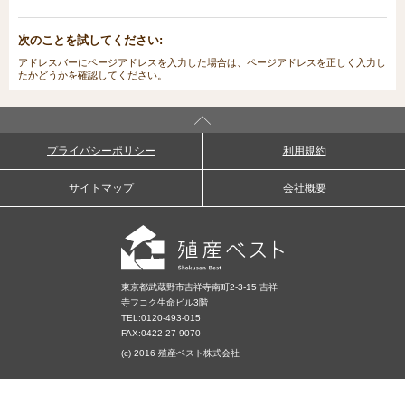
次のことを試してください:
アドレスバーにページアドレスを入力した場合は、ページアドレスを正しく入力し
たかどうかを確認してください。
プライバシーポリシー
利用規約
サイトマップ
会社概要
東京都武蔵野市吉祥寺南町2-3-15 吉祥
寺フコク生命ビル3階
TEL:
0120-493-015
FAX:0422-27-9070
(c) 2016 殖産ベスト株式会社