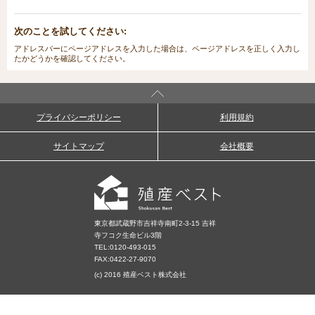
次のことを試してください:
アドレスバーにページアドレスを入力した場合は、ページアドレスを正しく入力し
たかどうかを確認してください。
プライバシーポリシー
利用規約
サイトマップ
会社概要
東京都武蔵野市吉祥寺南町2-3-15 吉祥
寺フコク生命ビル3階
TEL:
0120-493-015
FAX:0422-27-9070
(c) 2016 殖産ベスト株式会社