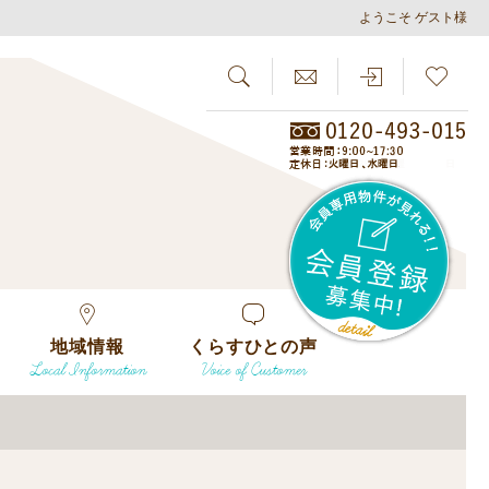
ようこそ ゲスト様
SEARCH
らしさがし
会員
地域情報
くらすひとの声
Local Information
Voice of Customer