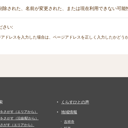
削除された、名前が変更された、または現在利用できない可能
さい:
ジアドレスを入力した場合は、ページアドレスを正しく入力したかどう
索
くらすひとの声
をさがす（エリアから）
地域情報
をさがす（沿線/駅から）
吉祥寺
さがす（エリアから）