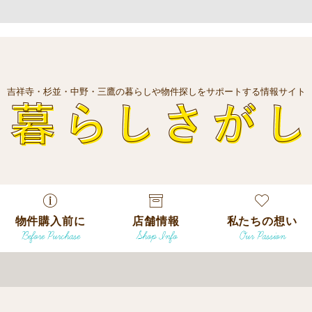
吉祥寺・杉並・中野・三鷹の暮らしや物件探しをサポートする情報サイト
暮
物件購入前に
店舗情報
私たちの想い
Before Purchase
Shop Info
Our Passion
エリアから探
す
エリアから探
吉祥寺本店
沿線
す
/
駅から