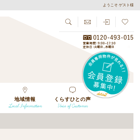
ようこそ ゲスト様
SEARCH
らしさがし
会員
地域情報
くらすひとの声
Local Information
Voice of Customer