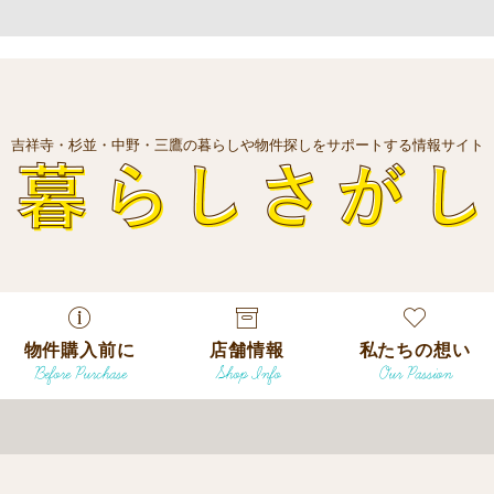
吉祥寺・杉並・中野・三鷹の暮らしや物件探しをサポートする情報サイト
暮
物件購入前に
店舗情報
私たちの想い
Before Purchase
Shop Info
Our Passion
エリアから探
す
エリアから探
吉祥寺本店
沿線
す
/
駅から