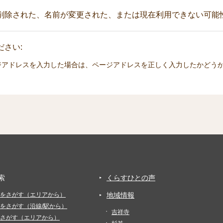
削除された、名前が変更された、または現在利用できない可能
さい:
ジアドレスを入力した場合は、ページアドレスを正しく入力したかどう
索
くらすひとの声
をさがす（エリアから）
地域情報
をさがす（沿線/駅から）
吉祥寺
さがす（エリアから）