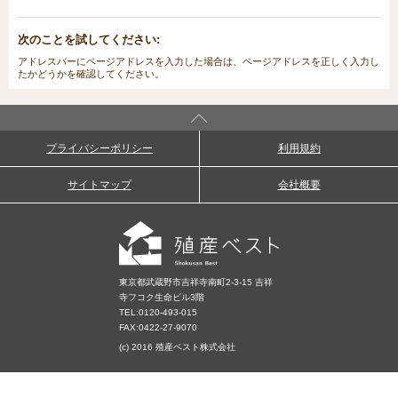
次のことを試してください:
アドレスバーにページアドレスを入力した場合は、ページアドレスを正しく入力し
たかどうかを確認してください。
プライバシーポリシー
利用規約
サイトマップ
会社概要
東京都武蔵野市吉祥寺南町2-3-15 吉祥
寺フコク生命ビル3階
TEL:
0120-493-015
FAX:0422-27-9070
(c) 2016 殖産ベスト株式会社