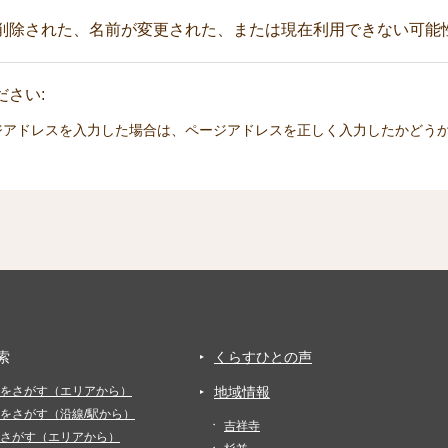
削除された、名前が変更された、または現在利用できない可能
さい:
ジアドレスを入力した場合は、ページアドレスを正しく入力したかどう
索
くらすひとの声
をさがす（エリアから）
地域情報
をさがす（沿線/駅から）
吉祥寺
さがす（エリアから）