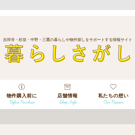
吉祥寺・杉並・中野・三鷹の暮らしや物件探しをサポートする情報サイト
暮
物件購入前に
店舗情報
私たちの想い
Before Purchase
Shop Info
Our Passion
エリアから探
す
エリアから探
吉祥寺本店
沿線
す
/
駅から