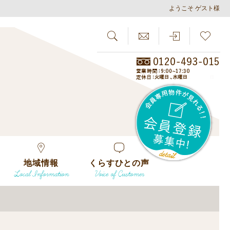
ようこそ ゲスト様
SEARCH
らしさがし
会員
地域情報
くらすひとの声
Local Information
Voice of Customer