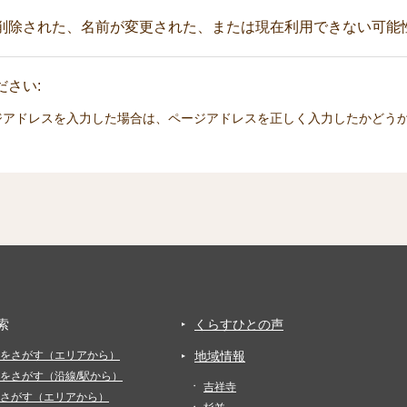
削除された、名前が変更された、または現在利用できない可能
さい:
ジアドレスを入力した場合は、ページアドレスを正しく入力したかどう
索
くらすひとの声
をさがす（エリアから）
地域情報
をさがす（沿線/駅から）
吉祥寺
さがす（エリアから）