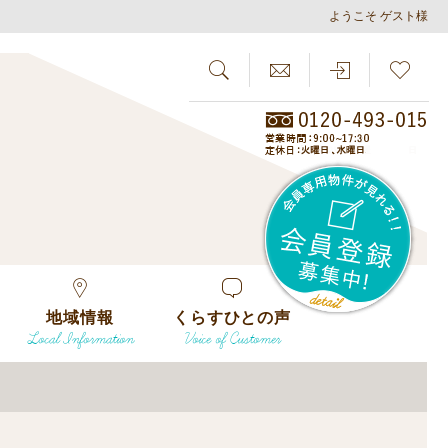
ようこそ ゲスト様
SEARCH
らしさがし
会員
地域情報
くらすひとの声
Local Information
Voice of Customer