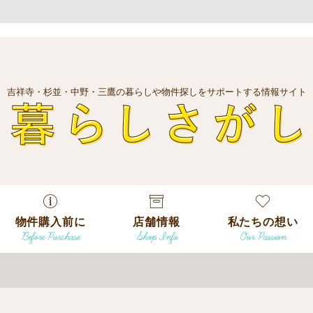
吉祥寺・杉並・中野・三鷹の暮らしや物件探しをサポートする情報サイト
暮
物件購入前に
店舗情報
私たちの想い
Before Purchase
Shop Info
Our Passion
エリアから探
す
エリアから探
吉祥寺本店
沿線
す
/
駅から