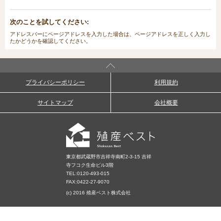
次のことを試してください:
アドレスバーにページアドレスを入力した場合は、ページアドレスを正しく入力し
たかどうかを確認してください。
プライバシーポリシー
利用規約
サイトマップ
会社概要
東京都武蔵野市吉祥寺南町2-3-15 吉祥
寺フコク生命ビル3階
TEL:
0120-493-015
FAX:0422-27-9070
(c) 2016 殖産ベスト株式会社