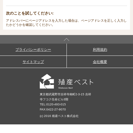
次のことを試してください:
アドレスバーにページアドレスを入力した場合は、ページアドレスを正しく入力し
たかどうかを確認してください。
プライバシーポリシー
利用規約
サイトマップ
会社概要
東京都武蔵野市吉祥寺南町2-3-15 吉祥
寺フコク生命ビル3階
TEL:
0120-493-015
FAX:0422-27-9070
(c) 2016 殖産ベスト株式会社